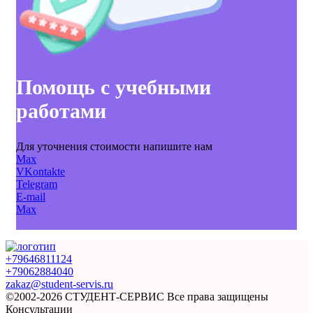
Помощь с учебными
работами
Для уточнения стоимости напишите нам
Max
VKontakte
Telegram
E-mail
Max
+79646811124
+79062884040
zakaz@student-servis.ru
©2002-2026 СТУДЕНТ-СЕРВИС
Все права защищены
Консультации